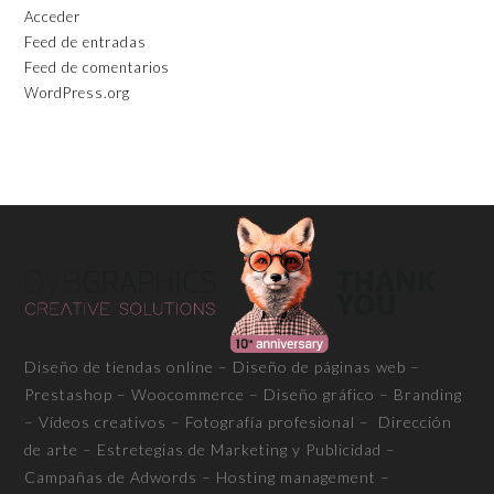
Acceder
Feed de entradas
Feed de comentarios
WordPress.org
Diseño de tiendas online – Diseño de páginas web –
Prestashop – Woocommerce – Diseño gráfico – Branding
– Vídeos creativos – Fotografía profesional – Dirección
de arte – Estretegias de Marketing y Publicidad –
Campañas de Adwords – Hosting management –