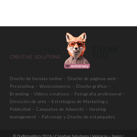
Diseño de tiendas online – Diseño de páginas web –
Prestashop – Woocommerce – Diseño gráfico –
Branding – Vídeos creativos – Fotografía profesional –
Dirección de arte – Estretegias de Marketing y
Publicidad – Campañas de Adwords – Hosting
management – Patronaje y Diseño de estampados
© DyBgraphics 2026 | Creative Solutions | Valencia – Spain |