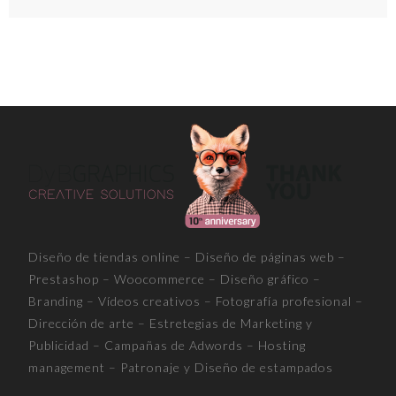
Diseño de tiendas online – Diseño de páginas web –
Prestashop – Woocommerce – Diseño gráfico –
Branding – Vídeos creativos – Fotografía profesional –
Dirección de arte – Estretegias de Marketing y
Publicidad – Campañas de Adwords – Hosting
management – Patronaje y Diseño de estampados